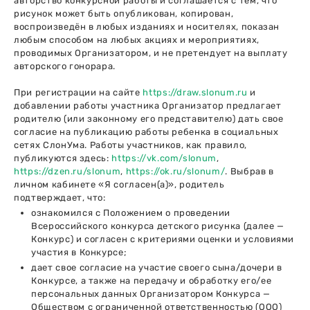
авторство конкурсной работы и соглашается с тем, что
рисунок может быть опубликован, копирован,
воспроизведён в любых изданиях и носителях, показан
любым способом на любых акциях и мероприятиях,
проводимых Организатором, и не претендует на выплату
авторского гонорара.
При регистрации на сайте
https://draw.slonum.ru
и
добавлении работы участника Организатор предлагает
родителю (или законному его представителю) дать свое
согласие на публикацию работы ребенка в социальных
сетях СлонУма. Работы участников, как правило,
публикуются здесь:
https://vk.com/slonum
,
https://dzen.ru/slonum
,
https://ok.ru/slonum/
. Выбрав в
личном кабинете «Я согласен(а)», родитель
подтверждает, что:
ознакомился с Положением о проведении
Всероссийского конкурса детского рисунка (далее —
Конкурс) и согласен с критериями оценки и условиями
участия в Конкурсе;
дает свое согласие на участие своего сына/дочери в
Конкурсе, а также на передачу и обработку его/ее
персональных данных Организатором Конкурса —
Обществом с ограниченной ответственностью (ООО)